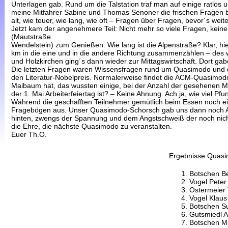
Unterlagen gab. Rund um die Talstation traf man auf einige ratlo
meine Mitfahrer Sabine und Thomas Senoner die frischen Fragen br
alt, wie teuer, wie lang, wie oft – Fragen über Fragen, bevor´s weite
Jetzt kam der angenehmere Teil: Nicht mehr so viele Fragen, kei
(Mautstraße
Wendelstein) zum Genießen. Wie lang ist die Alpenstraße? Klar, hier
km in die eine und in die andere Richtung zusammenzählen – des w
und Holzkirchen ging´s dann wieder zur Mittagswirtschaft. Dort ga
Die letzten Fragen waren Wissensfragen rund um Quasimodo und de
den Literatur-Nobelpreis. Normalerweise findet die ACM-Quasimodo 
Maibaum hat, das wussten einige, bei der Anzahl der gesehenen Ma
der 1. Mai Arbeiterfeiertag ist? – Keine Ahnung. Ach ja, wie viel Pfu
Während die geschafften Teilnehmer gemütlich beim Essen noch e
Fragebögen aus. Unser Quasimodo-Schorsch gab uns dann noch Ant
hinten, zwengs der Spannung und dem Angstschweiß der noch nicht
die Ehre, die nächste Quasimodo zu veranstalten.
Euer Th.O.
Ergebnisse Quas
Botschen B
Vogel Peter
Ostermeier
Vogel Klaus
Botschen S
Gutsmiedl A
Botschen Ma