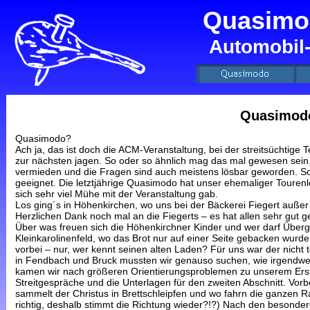
Quasimo
Automobil
Quasimodo
Quasimodo?
Ach ja, das ist doch die ACM-Veranstaltung, bei der streitsüchtig
zur nächsten jagen. So oder so ähnlich mag das mal gewesen sein
vermieden und die Fragen sind auch meistens lösbar geworden. So 
geeignet. Die letztjährige Quasimodo hat unser ehemaliger Toure
sich sehr viel Mühe mit der Veranstaltung gab.
Los ging´s in Höhenkirchen, wo uns bei der Bäckerei Fiegert außer 
Herzlichen Dank noch mal an die Fiegerts – es hat allen sehr gut 
Über was freuen sich die Höhenkirchner Kinder und wer darf Über
Kleinkarolinenfeld, wo das Brot nur auf einer Seite gebacken wurd
vorbei – nur, wer kennt seinen alten Laden? Für uns war der nicht 
in Fendbach und Bruck mussten wir genauso suchen, wie irgendwelc
kamen wir nach größeren Orientierungsproblemen zu unserem Erstau
Streitgespräche und die Unterlagen für den zweiten Abschnitt. Vor
sammelt der Christus in Brettschleipfen und wo fahrn die ganzen Rad
richtig, deshalb stimmt die Richtung wieder?!?) Nach den besonder