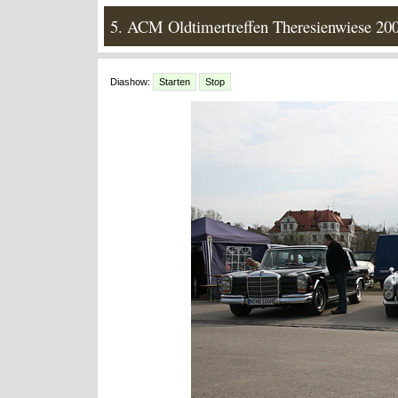
5. ACM Oldtimertreffen Theresienwiese 20
Diashow:
Starten
Stop