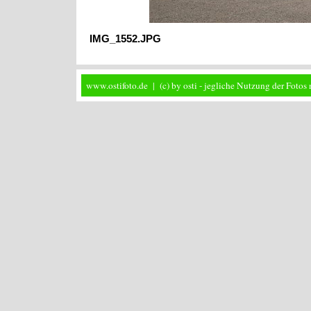
IMG_1552.JPG
www.ostifoto.de | (c) by osti - jegliche Nutzung der Foto