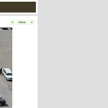
«
Home
»