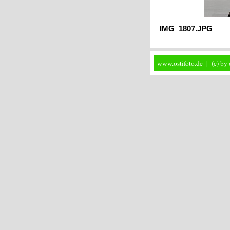
IMG_1807.JPG
www.ostifoto.de | (c) by 