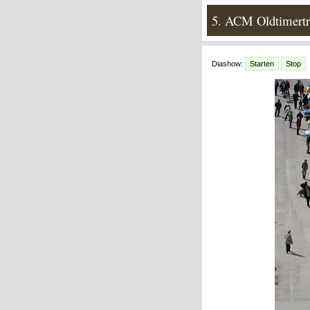
5. ACM Oldtimertr
Diashow:
Starten
Stop