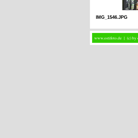
IMG_1546.JPG
www.ostifoto.de | (c) by 