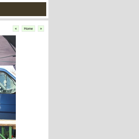
«
Home
»