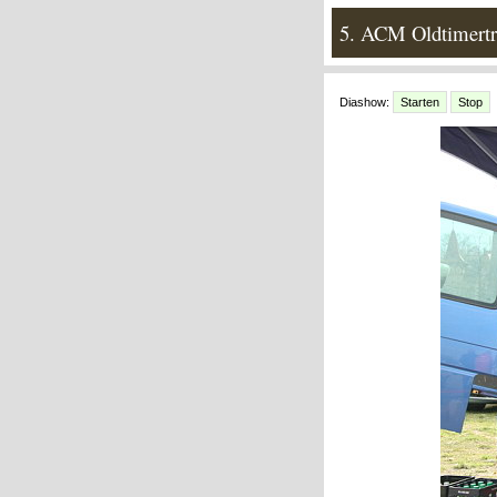
5. ACM Oldtimertr
Diashow:
Starten
Stop