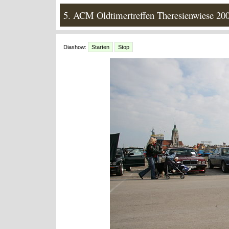
5. ACM Oldtimertreffen Theresienwiese 20
Diashow:
Starten
Stop