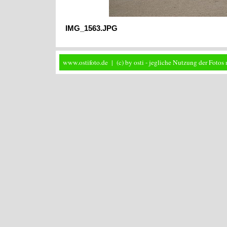
IMG_1563.JPG
www.ostifoto.de | (c) by osti - jegliche Nutzung der Foto